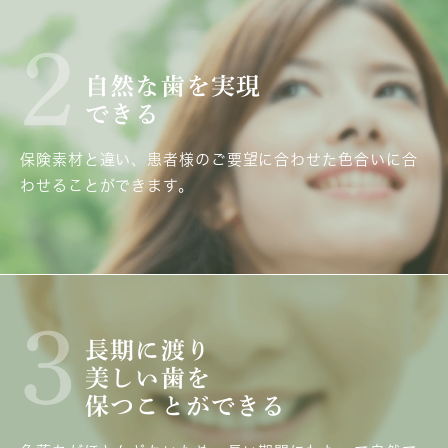
2
自然な歯を実現
できる
保険素材と違い、患者様のご要望に合わせた色合いに合
わせることができます。
3
長期に渡り
美しい歯を
保つことができる