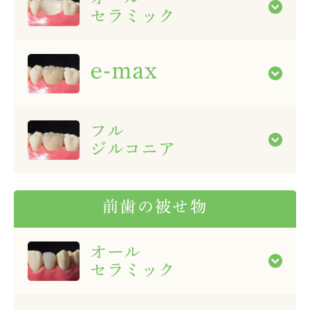
セラミック
e-max
フル
ジルコニア
前歯の被せ物
オール
セラミック