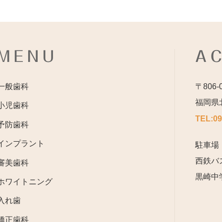
MENU
A
一般歯科
〒806-
福岡県
小児歯科
TEL:
09
予防歯科
インプラント
駐車場
西鉄バ
審美歯科
黒崎中
ホワイトニング
入れ歯
矯正歯科