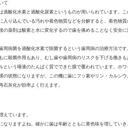
いて
は過酸化水素と過酸化尿素というものが用いられています。こ
に入り込んでいる汚れや着色物質などを分解すると、着色物質
後の薬剤は酸素と水に変化するので歯を痛めることなく安全に
歯周病菌を過酸化水素で除菌するという歯周病の治療方法です
もに殺菌作用もあり、むし歯や歯周病のリスクを下げる働きも
ルという唾液のたんぱく質でできた膜で覆われています。ホワ
裸の状態になりますが、この機に歯にフッ素やリン・カルシウ
再石灰化が効率よく行えます。
増えています。
になりますよね。確かに歯は年齢とともに黄色味を増していき