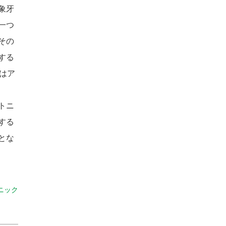
象牙
一つ
その
する
はア
トニ
する
とな
ニック