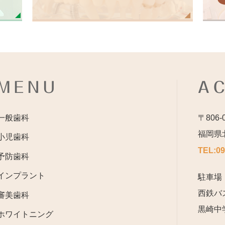
MENU
A
一般歯科
〒806-
福岡県
小児歯科
TEL:
09
予防歯科
インプラント
駐車場
西鉄バ
審美歯科
黒崎中
ホワイトニング