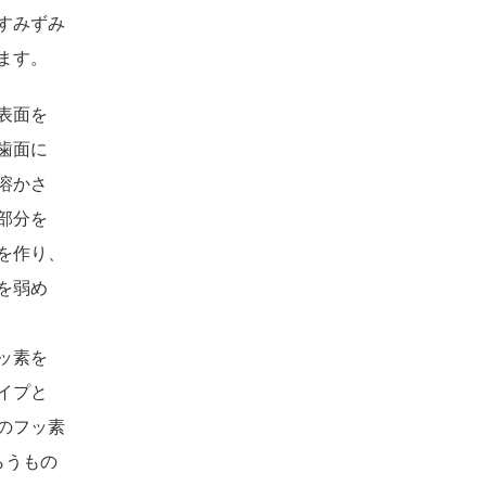
みずみ
ます。
表面を
面に
かさ
分を
作り、
弱め
素を
プと
フッ素
うもの