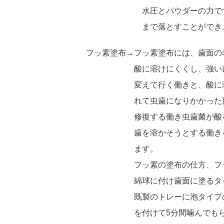
水圧とパウダーの力です
まで落とすことができ
フッ素塗布→フッ素塗布には、歯面の
酸に溶けにくくし、強い歯
変えて行く働きと、酸に溶
れて虫歯になりかかった部
修復する働き虫歯菌が酸を
歯を溶かそうとする働きを
ます。
フッ素の塗布の仕方、フッ
綿球に付け歯面に塗るタイ
既製のトレーに泡タイプの
を付けて5分間噛んでもら