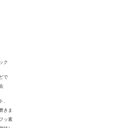
ック
どで
去
ト、
磨きま
フッ素