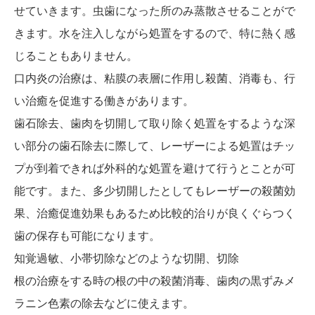
せていきます。虫歯になった所のみ蒸散させることがで
きます。水を注入しながら処置をするので、特に熱く感
じることもありません。
口内炎の治療は、粘膜の表層に作用し殺菌、消毒も、行
い治癒を促進する働きがあります。
歯石除去、歯肉を切開して取り除く処置をするような深
い部分の歯石除去に際して、レーザーによる処置はチッ
プが到着できれば外科的な処置を避けて行うとことが可
能です。また、多少切開したとしてもレーザーの殺菌効
果、治癒促進効果もあるため比較的治りが良くぐらつく
歯の保存も可能になります。
知覚過敏、小帯切除などのような切開、切除
根の治療をする時の根の中の殺菌消毒、歯肉の黒ずみメ
ラニン色素の除去などに使えます。