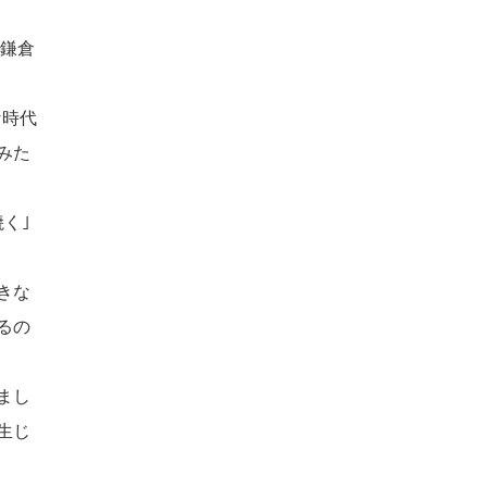
、鎌倉
な時代
みた
く｣
きな
るの
まし
生じ