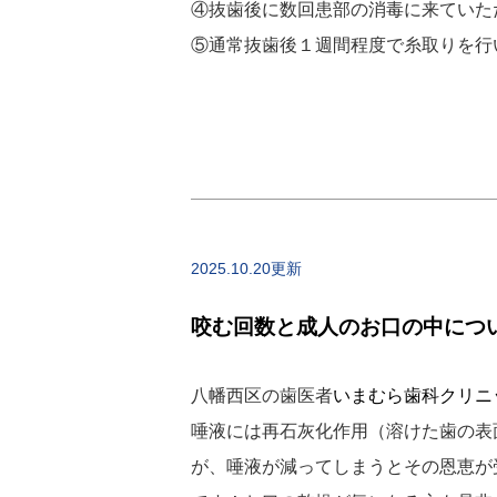
④抜歯後に数回患部の消毒に来ていた
⑤通常抜歯後１週間程度で糸取りを行
2025.10.20更新
咬む回数と成人のお口の中につ
八幡西区の歯医者
いまむら歯科クリニ
唾液には再石灰化作用（溶けた歯の表
が、唾液が減ってしまうとその恩恵が