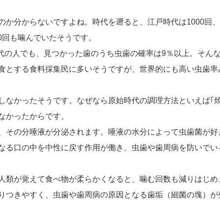
のか分からないですよね。時代を遡ると、江戸時代は1000回
00回も噛んでいたそうです。
時代の人でも、見つかった歯のうち虫歯の確率は9％以上。そん
食とする食料採集民に多いそうですが、世界的にも高い虫歯率
しなかったそうです。なぜなら原始時代の調理方法といえば｢焼
なかったからです。
、その分唾液が分泌されます。唾液の水分によって虫歯菌が好
なる口の中を中性に戻す作用が働き、虫歯や歯周病を防いでい
法を人類が覚えて食べ物が柔らかくなると、噛む回数も減りはじめ
りつきやすく、虫歯や歯周病の原因となる歯垢（細菌の塊）が